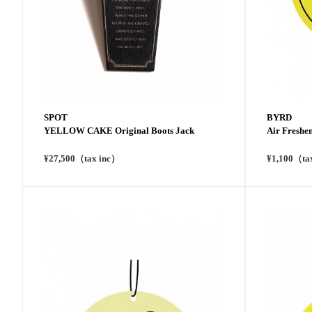
SPOT
BYRD
YELLOW CAKE Original Boots Jack
Air Fresh
¥27,500（tax inc）
¥1,100（ta