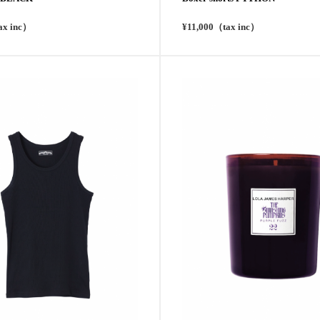
ax inc）
¥11,000（tax inc）