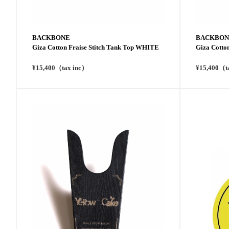
BACKBONE
BACKBON
Giza Cotton Fraise Stitch Tank Top WHITE
Giza Cotto
¥15,400（tax inc）
¥15,400（t