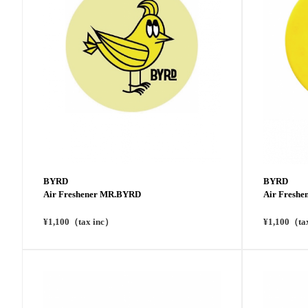
BYRD
BYRD
Air Freshener MR.BYRD
Air Fresh
¥1,100（tax inc）
¥1,100（ta