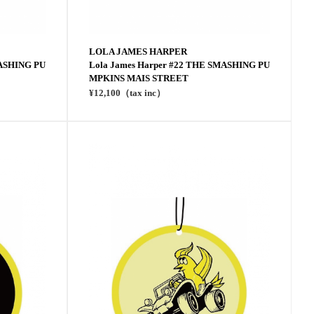
LOLA JAMES HARPER
MASHING PU
Lola James Harper #22 THE SMASHING PU
MPKINS MAIS STREET
¥12,100（tax inc）