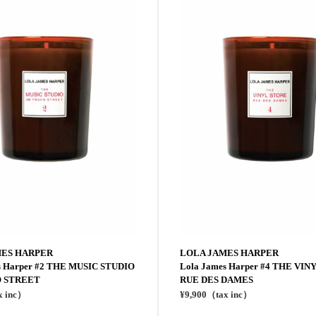
MES HARPER
LOLA JAMES HARPER
s Harper #2 THE MUSIC STUDIO
Lola James Harper #4 THE VI
O STREET
RUE DES DAMES
x inc）
¥9,900（tax inc）