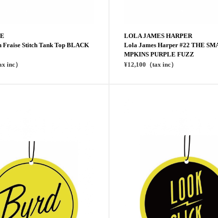
E
LOLA JAMES HARPER
n Fraise Stitch Tank Top BLACK
Lola James Harper #22 THE S
MPKINS PURPLE FUZZ
ax inc）
¥12,100（tax inc）