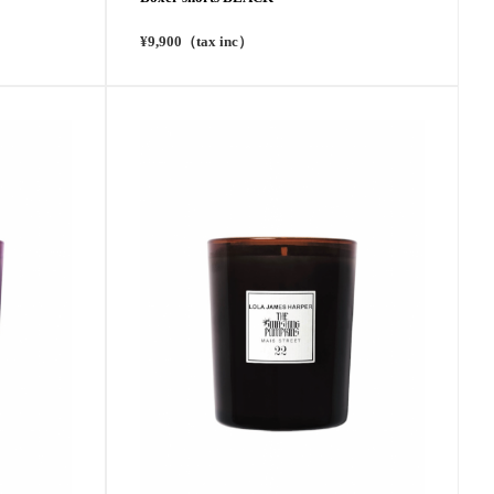
¥9,900（tax inc）