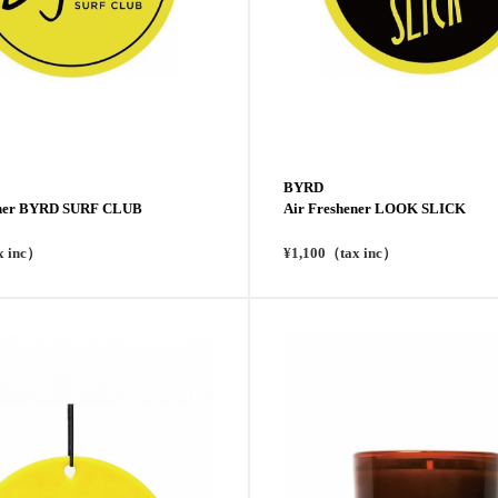
BYRD
ener BYRD SURF CLUB
Air Freshener LOOK SLICK
x inc）
¥1,100（tax inc）