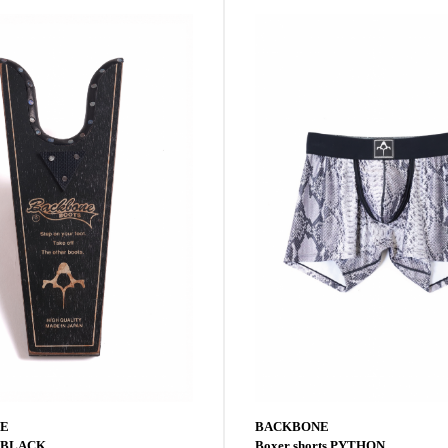
E
BACKBONE
k BLACK
Boxer shorts PYTHON