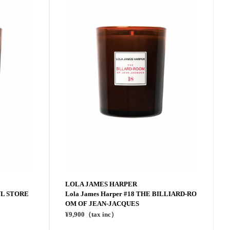
LOLA JAMES HARPER
NYL STORE
Lola James Harper #18 THE BILLIARD-RO
OM OF JEAN-JACQUES
¥9,900（tax inc）