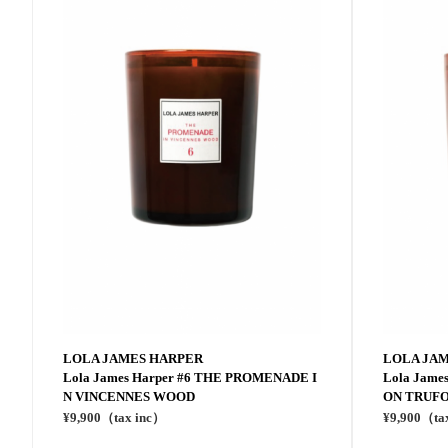
LOLA JAMES HARPER
LOLA JA
Lola James Harper #6 THE PROMENADE I
Lola Jame
N VINCENNES WOOD
ON TRUF
¥9,900（tax inc）
¥9,900（ta