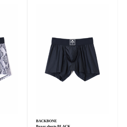
BACKBONE
Boxer shorts BLACK