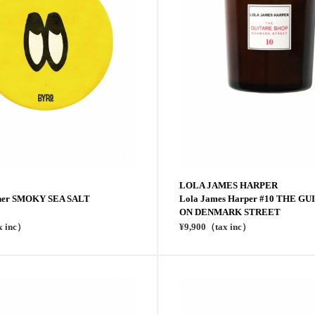
LOLA JAMES HARPER
ener SMOKY SEA SALT
Lola James Harper #10 THE G
ON DENMARK STREET
x inc）
¥9,900（tax inc）