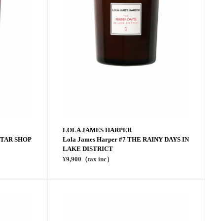
LOLA JAMES HARPER
UITAR SHOP
Lola James Harper #7 THE RAINY DAYS IN
LAKE DISTRICT
¥9,900（tax inc）