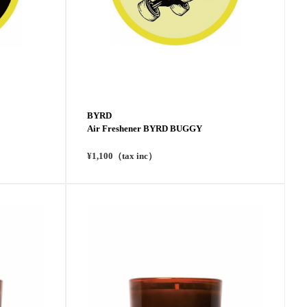
BYRD
Air Freshener BYRD BUGGY
¥1,100（tax inc）