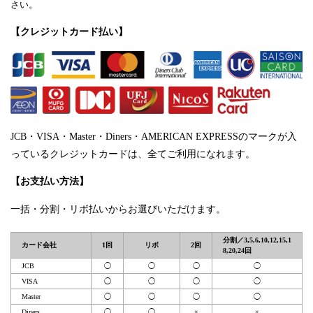
さい。
【クレジットカード払い】
JCB・VISA・Master・Diners・AMERICAN EXPRESSのマークが入
っているクレジットカードは、全てご利用になれます。
【お支払い方法】
一括・分割・リボ払いからお選びいただけます。
分割／3,5,6,10,12,15,1
カード会社
1回
リボ
2回
8,20,24回
JCB
◯
◯
◯
◯
VISA
◯
◯
◯
◯
Master
◯
◯
◯
◯
Diners
◯
◯
×
×