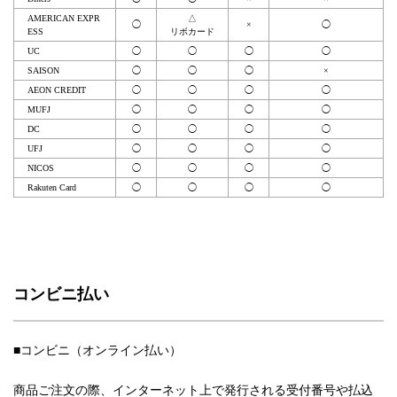
AMERICAN EXPR
△
◯
×
◯
ESS
リボカード
UC
◯
◯
◯
◯
SAISON
◯
◯
◯
×
AEON CREDIT
◯
◯
◯
◯
MUFJ
◯
◯
◯
◯
DC
◯
◯
◯
◯
UFJ
◯
◯
◯
◯
NICOS
◯
◯
◯
◯
Rakuten Card
◯
◯
◯
◯
コンビニ払い
■コンビニ（オンライン払い）
商品ご注文の際、インターネット上で発行される受付番号や払込