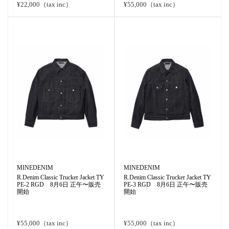
¥22,000（tax inc）
¥55,000（tax inc）
MINEDENIM
MINEDENIM
R.Denim Classic Trucker Jacket TY
R.Denim Classic Trucker Jacket TY
PE-2 RGD 8月6日 正午〜販売
PE-3 RGD 8月6日 正午〜販売
開始
開始
¥55,000（tax inc）
¥55,000（tax inc）