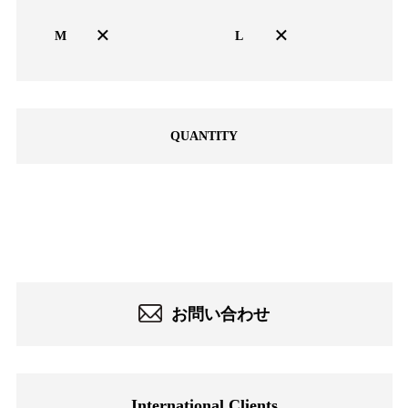
×
×
M
L
QUANTITY
-
お問い合わせ
International Clients