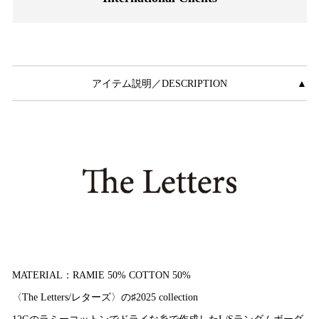
アイテム説明／DESCRIPTION
▲
MATERIAL：RAMIE 50% COTTON 50%
〈The Letters/レターズ〉の♯2025 collection