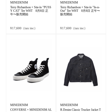
MINEDENIM
MINEDENIM
Terry Richardson × Stie-lo "PUSS
Terry Richardson × Stie-lo "In-n-
Y CAT" Tee WHT 8月8日 正
Out" Tee WHT 8月8日 正午〜
午〜販売開始
販売開始
¥17,600（tax inc）
¥17,600（tax inc）
MINEDENIM
MINEDENIM
CONVERSE × MINEDENIM AL
R.Denim Classic Trucker Jacket T