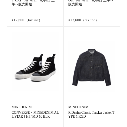
Y CAT" Tee WHT 8月8日 正
Out" Tee WHT 8月8日 正午〜
午〜販売開始
販売開始
¥17,600（tax inc）
¥17,600（tax inc）
MINEDENIM
MINEDENIM
CONVERSE × MINEDENIM AL
R.Denim Classic Trucker Jacket T
L STAR J HI / MD 10 BLK
YPE-1 RGD