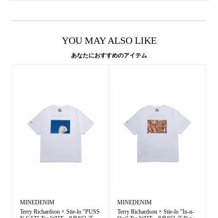
YOU MAY ALSO LIKE
あなたにおすすめのアイテム
MINEDENIM
MINEDENIM
Terry Richardson × Stie-lo "PUSS
Terry Richardson × Stie-lo "In-n-