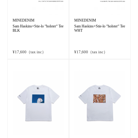
MINEDENIM
MINEDENIM
Sam Haskins×Stie-lo “holster“ Tee
Sam Haskins×Stie-lo “holster“ Tee
BLK
WHT
¥17,600（tax inc）
¥17,600（tax inc）