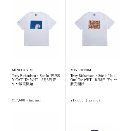
MINEDENIM
MINEDENIM
Terry Richardson × Stie-lo "PUSS
Terry Richardson × Stie-lo "In-n-
Y CAT" Tee WHT 8月8日 正
Out" Tee WHT 8月8日 正午〜
午〜販売開始
販売開始
¥17,600（tax inc）
¥17,600（tax inc）