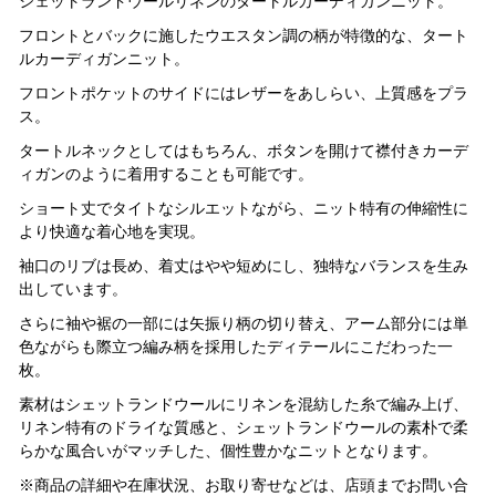
シェットランドウールリネンのタートルカーディガンニット。
フロントとバックに施したウエスタン調の柄が特徴的な、タート
ルカーディガンニット。
フロントポケットのサイドにはレザーをあしらい、上質感をプラ
ス。
タートルネックとしてはもちろん、ボタンを開けて襟付きカーデ
ィガンのように着用することも可能です。
ショート丈でタイトなシルエットながら、ニット特有の伸縮性に
より快適な着心地を実現。
袖口のリブは長め、着丈はやや短めにし、独特なバランスを生み
出しています。
さらに袖や裾の一部には矢振り柄の切り替え、アーム部分には単
色ながらも際立つ編み柄を採用したディテールにこだわった一
枚。
素材はシェットランドウールにリネンを混紡した糸で編み上げ、
リネン特有のドライな質感と、シェットランドウールの素朴で柔
らかな風合いがマッチした、個性豊かなニットとなります。
※商品の詳細や在庫状況、お取り寄せなどは、店頭までお問い合