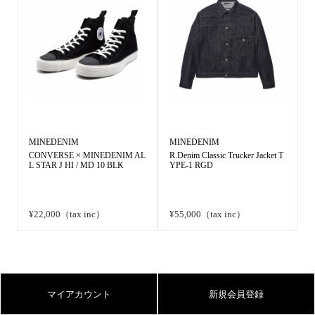
MINEDENIM
MINEDENIM
CONVERSE × MINEDENIM AL
R.Denim Classic Trucker Jacket T
L STAR J HI / MD 10 BLK
YPE-1 RGD
¥22,000（tax inc）
¥55,000（tax inc）
マイアカウント
新規会員登録