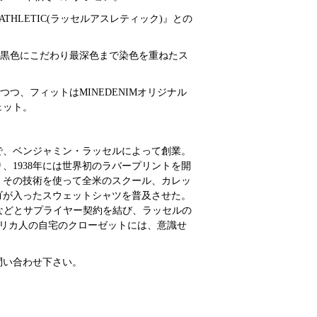
THLETIC(ラッセルアスレティック)』との
、深い黒色にこだわり最深色まで染色を重ねたス
つ、フィットはMINEDENIMオリジナル
ェット。
ィで、ベンジャミン・ラッセルによって創業。
、1938年には世界初のラバープリントを開
、その技術を使って全米のスクール、カレッ
ゴが入ったスウェットシャツを普及させた。
B）などとサプライヤー契約を結び、ラッセルの
メリカ人の自宅のクローゼットには、意識せ
。
問い合わせ下さい。