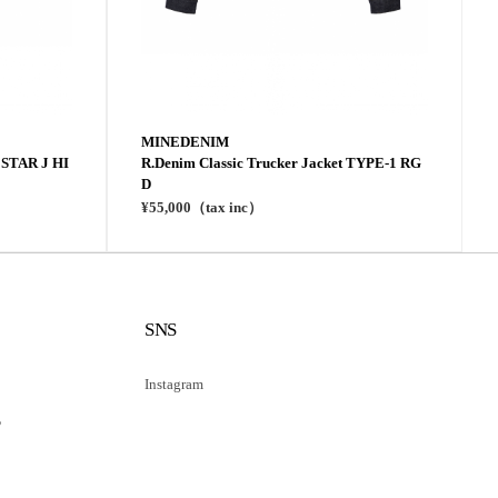
MINEDENIM
STAR J HI
R.Denim Classic Trucker Jacket TYPE-1 RG
D
¥55,000（tax inc）
SNS
Instagram
記