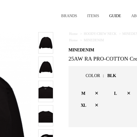
BRANDS
ITEMS
GUIDE
AB
Home
>
HOODY/CREW NECK
>
MINEDE
Home
>
MINEDENIM
MINEDENIM
25AW RA PRO-COTTON Crew
COLOR ：
BLK
×
×
M
L
×
XL