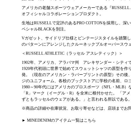
アメリカの老舗スポーツウェアメーカーである『RUSSELL A
オフィシャルコラボレーションプロダクト。
生地はRUSSELLで定評のあるPRO COTTONを採用し
ペシャルBLACKを別注。
Vガゼット、サイドリブ仕様とビンテージスタイルを踏襲しつ
のパターンにアレンジしたクルーネックプルオーバースウ
＜RUSSELL ATHLETIC（ラッセル アスレティック）＞
1902年、アメリカ、アラバマ州 アレキサンダー・シテ
1920年代初頭に世界で始めてスウェットシャツの原型を作り
発。（現在のアメリカン・ラバープリントの原型）その後
ジのユニフォーム、各校のブックストアに学校の名前、ロ
1980～90年代にはアメリカのプロスポーツ（NFL・ML
「R」マーク（イーグル・R）を全米に根付かせた。 「ア
ずともラッセルのウェアがある。」と言われる所以である
※商品の詳細や在庫状況、お取り寄せなどは、店頭までお
MINEDENIMのアイテム一覧はこちら
▲