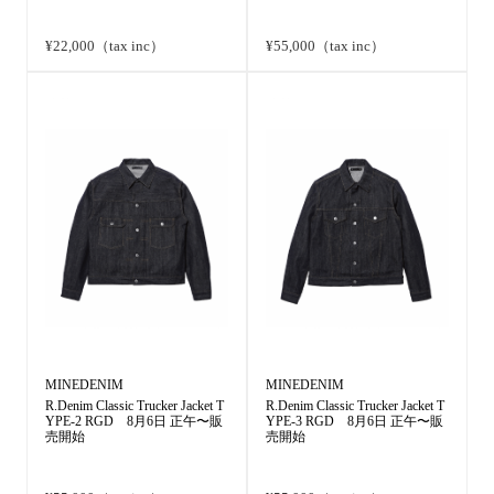
¥22,000（tax inc）
¥55,000（tax inc）
MINEDENIM
MINEDENIM
R.Denim Classic Trucker Jacket T
R.Denim Classic Trucker Jacket T
YPE-2 RGD 8月6日 正午〜販
YPE-3 RGD 8月6日 正午〜販
売開始
売開始